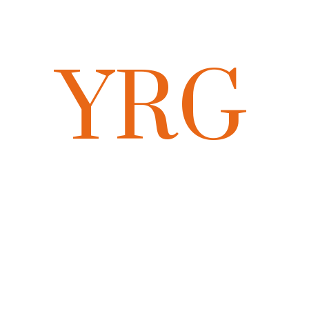
YRG
Y