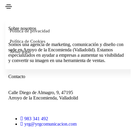
Sobre nosotros
Política de privacidad
Política de Cookies
Somos una agencia de marketing, comunicación y diseño con
sede en Arroyo de la Encomienda (Valladolid). Estamos
Aviso legal
especializados en ayudar a empresas a aumentar su visibilidad
y convertir su imagen en una herramienta de ventas.
Contacto
Calle Diego de Almagro, 9, 47195
Arroyo de la Encomienda, Valladolid
983 341 492
yrg@yrgcomunicacion.com