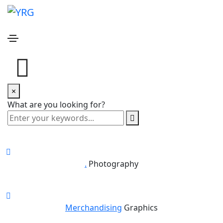
Diseño visual
Home
Diseño visual
Share this project
×
What are you looking for?
New stunning projects for our amazing clients
Our Recent Works
.
Photography
Merchandising
Graphics