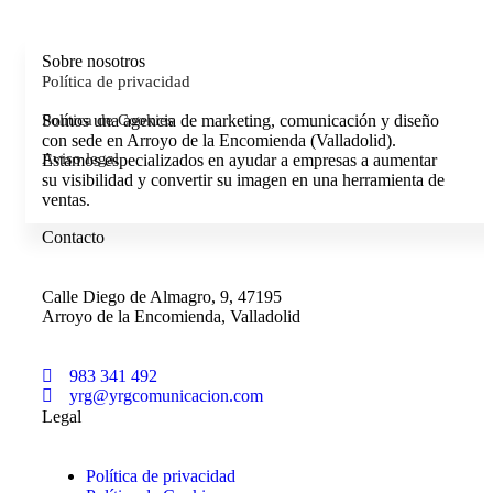
Sobre nosotros
Política de privacidad
Política de Cookies
Somos una agencia de marketing, comunicación y diseño
con sede en Arroyo de la Encomienda (Valladolid).
Aviso legal
Estamos especializados en ayudar a empresas a aumentar
su visibilidad y convertir su imagen en una herramienta de
ventas.
Contacto
Calle Diego de Almagro, 9, 47195
Arroyo de la Encomienda, Valladolid
983 341 492
yrg@yrgcomunicacion.com
Legal
Política de privacidad