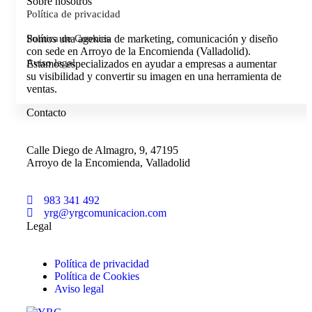
Sobre nosotros
Política de privacidad
Política de Cookies
Somos una agencia de marketing, comunicación y diseño
con sede en Arroyo de la Encomienda (Valladolid).
Aviso legal
Estamos especializados en ayudar a empresas a aumentar
su visibilidad y convertir su imagen en una herramienta de
ventas.
Contacto
Calle Diego de Almagro, 9, 47195
Arroyo de la Encomienda, Valladolid
983 341 492
yrg@yrgcomunicacion.com
Legal
Política de privacidad
Política de Cookies
Aviso legal